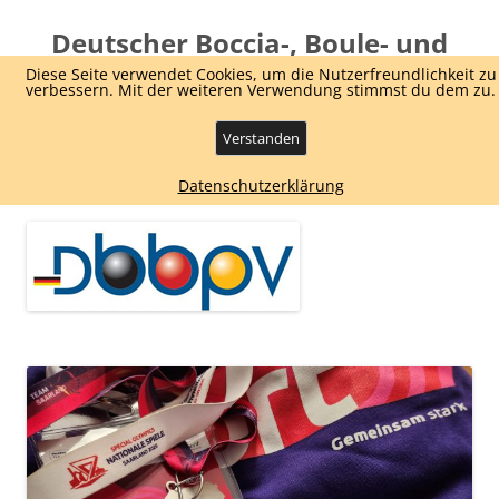
Deutscher Boccia-, Boule- und
Pétanque Verband e.V.
Diese Seite verwendet Cookies, um die Nutzerfreundlichkeit zu
verbessern. Mit der weiteren Verwendung stimmst du dem zu.
Dachverband Boule und Boccia
Verstanden
Zum
Menü
Datenschutzerklärung
Inhalt
springen