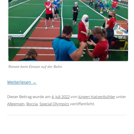
Renate beim Einsatz auf der Bahn
Weiterlesen
→
Dieser Beitrag wurde am
4. Juli 2022
von
Jürgen Hatzenbühler
unter
Allgemein
,
Boccia
,
Special Olympics
veröffentlicht.