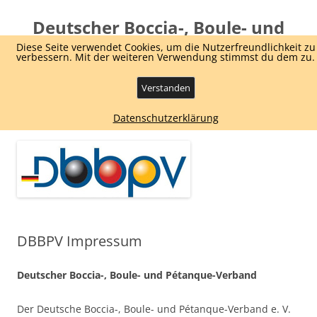
Deutscher Boccia-, Boule- und
Pétanque Verband e.V.
Diese Seite verwendet Cookies, um die Nutzerfreundlichkeit zu
verbessern. Mit der weiteren Verwendung stimmst du dem zu.
Dachverband Boule und Boccia
Verstanden
Zum
Menü
Datenschutzerklärung
Inhalt
springen
DBBPV Impressum
Deutscher Boccia-, Boule- und Pétanque-Verband
Der Deutsche Boccia-, Boule- und Pétanque-Verband e. V.