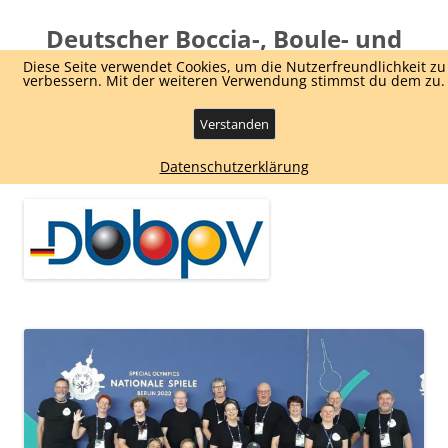
Deutscher Boccia-, Boule- und
Pétanque Verband e.V.
Diese Seite verwendet Cookies, um die Nutzerfreundlichkeit zu
verbessern. Mit der weiteren Verwendung stimmst du dem zu.
Dachverband Boule und Boccia
Verstanden
Zum
Menü
Datenschutzerklärung
Inhalt
springen