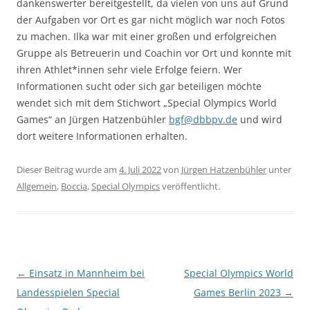
dankenswerter bereitgestellt, da vielen von uns auf Grund
der Aufgaben vor Ort es gar nicht möglich war noch Fotos
zu machen. Ilka war mit einer großen und erfolgreichen
Gruppe als Betreuerin und Coachin vor Ort und konnte mit
ihren Athlet*innen sehr viele Erfolge feiern.
Wer
Informationen sucht oder sich gar beteiligen möchte
wendet sich mit dem Stichwort „Special Olympics World
Games“ an Jürgen Hatzenbühler
bgf@dbbpv.de
und wird
dort weitere Informationen erhalten.
Dieser Beitrag wurde am
4. Juli 2022
von
Jürgen Hatzenbühler
unter
Allgemein
,
Boccia
,
Special Olympics
veröffentlicht.
Beitragsnavigation
←
Einsatz in Mannheim bei
Special Olympics World
Landesspielen Special
Games Berlin 2023
→