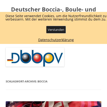
Deutscher Boccia-, Boule- und
Pétanque Verband e.V.
Diese Seite verwendet Cookies, um die Nutzerfreundlichkeit zu
verbessern. Mit der weiteren Verwendung stimmst du dem zu.
Dachverband Boule und Boccia
Verstanden
Zum
Menü
Datenschutzerklärung
Inhalt
springen
SCHLAGWORT-ARCHIVE:
BOCCIA