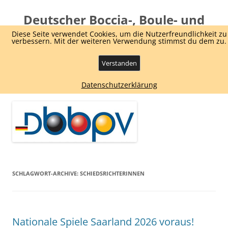
Deutscher Boccia-, Boule- und
Pétanque Verband e.V.
Diese Seite verwendet Cookies, um die Nutzerfreundlichkeit zu
verbessern. Mit der weiteren Verwendung stimmst du dem zu.
Dachverband Boule und Boccia
Verstanden
Zum
Menü
Datenschutzerklärung
Inhalt
springen
SCHLAGWORT-ARCHIVE:
SCHIEDSRICHTERINNEN
Nationale Spiele Saarland 2026 voraus!