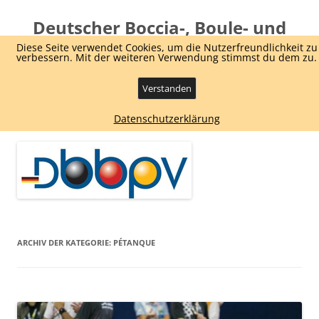
Deutscher Boccia-, Boule- und
Pétanque Verband e.V.
Diese Seite verwendet Cookies, um die Nutzerfreundlichkeit zu
verbessern. Mit der weiteren Verwendung stimmst du dem zu.
Dachverband Boule und Boccia
Verstanden
Zum
Menü
Datenschutzerklärung
Inhalt
springen
ARCHIV DER KATEGORIE:
PÉTANQUE