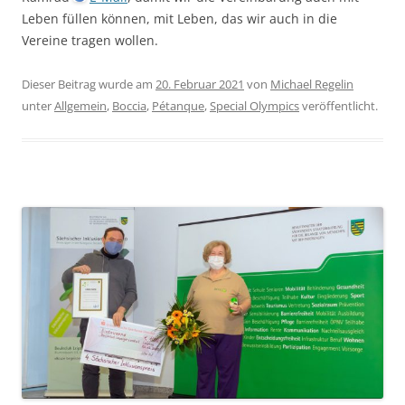
Leben füllen können, mit Leben, das wir auch in die
Vereine tragen wollen.
Dieser Beitrag wurde am
20. Februar 2021
von
Michael Regelin
unter
Allgemein
,
Boccia
,
Pétanque
,
Special Olympics
veröffentlicht.