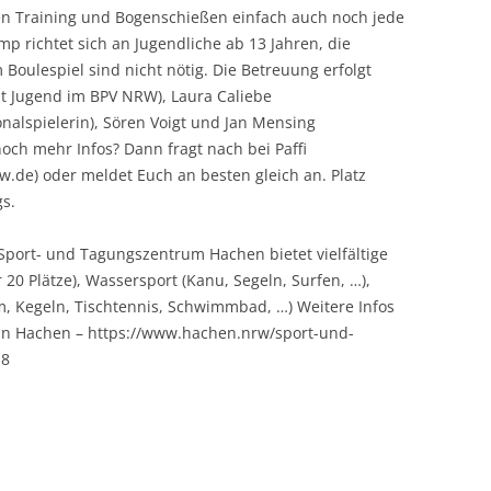
en Training und Bogenschießen einfach auch noch jede
 richtet sich an Jugendliche ab 13 Jahren, die
oulespiel sind nicht nötig. Die Betreuung erfolgt
nt Jugend im BPV NRW), Laura Caliebe
nalspielerin), Sören Voigt und Jan Mensing
 noch mehr Infos? Dann fragt nach bei Paffi
.de) oder meldet Euch an besten gleich an. Platz
gs.
port- und Tagungszentrum Hachen bietet vielfältige
20 Plätze), Wassersport (Kanu, Segeln, Surfen, …),
um, Kegeln, Tischtennis, Schwimmbad, …) Weitere Infos
e in Hachen – https://www.hachen.nrw/sport-und-
p8