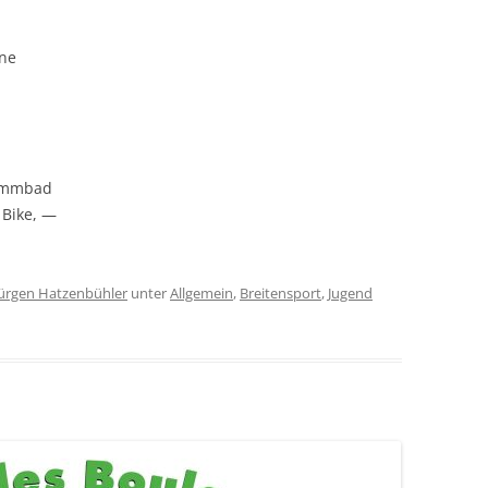
ene
wimmbad
 Bike, —
Jürgen Hatzenbühler
unter
Allgemein
,
Breitensport
,
Jugend