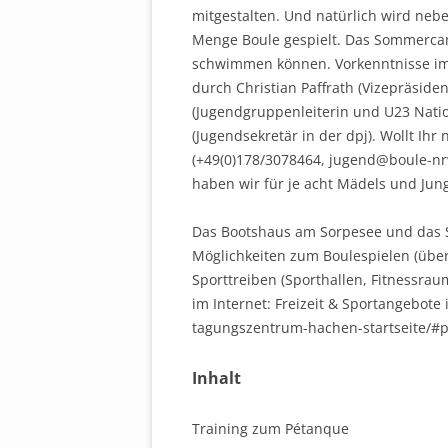
mitgestalten. Und natürlich wird neb
Menge Boule gespielt. Das Sommercamp
schwimmen können. Vorkenntnisse im B
durch Christian Paffrath (Vizepräside
(Jugendgruppenleiterin und U23 Natio
(Jugendsekretär in der dpj). Wollt Ihr
(+49(0)178/3078464, jugend@boule-nrw
haben wir für je acht Mädels und Jun
Das Bootshaus am Sorpesee und das S
Möglichkeiten zum Boulespielen (über 
Sporttreiben (Sporthallen, Fitnessra
im Internet: Freizeit & Sportangebot
tagungszentrum-hachen-startseite/#
Inhalt
Training zum Pétanque