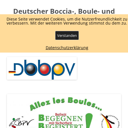
Deutscher Boccia-, Boule- und
Pétanque Verband e.V.
Diese Seite verwendet Cookies, um die Nutzerfreundlichkeit zu
verbessern. Mit der weiteren Verwendung stimmst du dem zu.
Dachverband Boule und Boccia
Verstanden
Zum
Menü
Datenschutzerklärung
Inhalt
springen