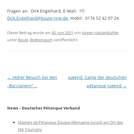
Fragen an: Dirk Engelhard, E-Mail:
Dirk.Engelhard@boule-nrw.de
, mobil: 0176 52 42 97 24
Dieser Beitrag wurde am
30. Juni 2021
von
Jürgen Hatzenbühler
unter
Boule
,
Breitensport
veröffentlicht.
Beitragsnavigation
←
Hoher Besuch bei den
Jugend: Camp der deutschen
„Boccianern“ …
pétanque jugend
→
News – Deutscher Pétanque Verband
Masters de Pétanque: Équipe Allemagne zurück am Ort des
EM-Triumphs