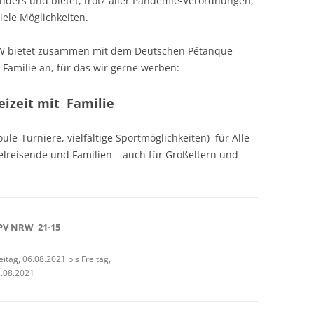
nders und bietet, trotz aller Pandemie-Verordnungen,
iele Möglichkeiten.
W bietet zusammen mit dem Deutschen Pétanque
 Familie an, für das wir gerne werben:
izeit mit Familie
oule-Turniere, vielfältige Sportmöglichkeiten) für Alle
zelreisende und Familien – auch für Großeltern und
PV NRW 21-15
eitag, 06.08.2021 bis Freitag,
.08.2021