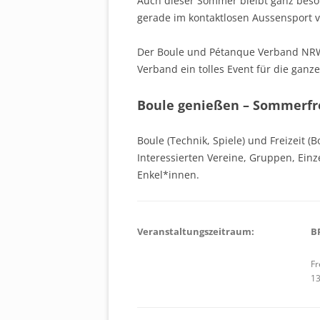
Auch dieser Sommer bleibt ganz beso
gerade im kontaktlosen Aussensport v
Der Boule und Pétanque Verband NR
Verband ein tolles Event für die ganze
Boule genießen – Sommerfre
Boule (Technik, Spiele) und Freizeit (B
Interessierten Vereine, Gruppen, Ein
Enkel*innen.
Veranstaltungszeitraum:
B
Fr
13